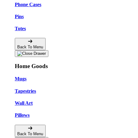
Phone Cases
Pins
Totes
Back To Menu
Home Goods
Mugs
Tapestries
Wall Art
Pillows
Back To Menu