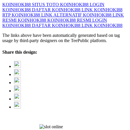
KOINHOKI88
SITUS TOTO
KOINHOKI88
LOGIN
KOINHOKI88
DAFTAR KOINHOKI88
LINK KOINHOKI88
RTP KOINHOKI88
LINK ALTERNATIF KOINHOKI88
LINK
RESMI KOINHOKI88
KOINHOKI88 RESMI
LOGIN
KOINHOKI88
DAFTAR KOINHOKI88
LINK KOINHOKI88
The links above have been automatically generated based on tag
usage by third-party designers on the TeePublic platform.
Share this design: