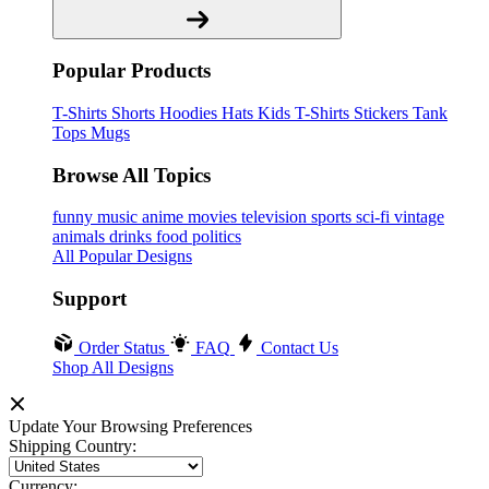
Popular Products
T-Shirts
Shorts
Hoodies
Hats
Kids T-Shirts
Stickers
Tank
Tops
Mugs
Browse All Topics
funny
music
anime
movies
television
sports
sci-fi
vintage
animals
drinks
food
politics
All Popular Designs
Support
Order Status
FAQ
Contact Us
Shop All Designs
Update Your Browsing Preferences
Shipping Country:
Currency: