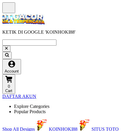
KETIK DI GOOGLE 'KOINHOKI88'
Account
0
Cart
DAFTAR AKUN
Explore Categories
Popular Products
Shop All Designs
KOINHOKI88
SITUS TOTO