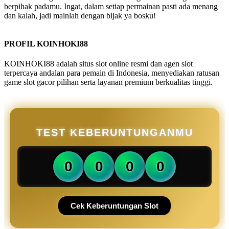
berpihak padamu. Ingat, dalam setiap permainan pasti ada menang
dan kalah, jadi mainlah dengan bijak ya bosku!
PROFIL KOINHOKI88
KOINHOKI88 adalah situs slot online resmi dan agen slot
terpercaya andalan para pemain di Indonesia, menyediakan ratusan
game slot gacor pilihan serta layanan premium berkualitas tinggi.
TEST KEBERUNTUNGANMU
0
0
0
0
Cek Keberuntungan Slot